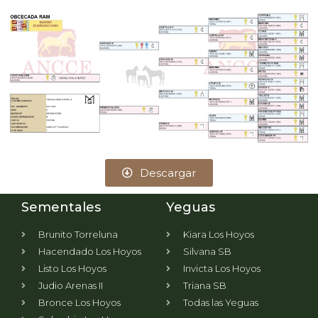
Descargar
Sementales
Yeguas
Brunito Torreluna
Kiara Los Hoyos
Hacendado Los Hoyos
Silvana SB
Listo Los Hoyos
Invicta Los Hoyos
Judio Arenas II
Triana SB
Bronce Los Hoyos
Todas las Yeguas