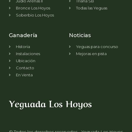
Judio Arenas II
Triana SB
Bronce Los Hoyos
Todas las Yeguas
Soberbio Los Hoyos
Ganadería
Noticias
Historia
Yeguas para concurso
Instalaciones
Mejoras en pista
Ubicación
Contacto
En Venta
Yeguada Los Hoyos
© Todos los derechos reservados - Yeguada Los Hoyos