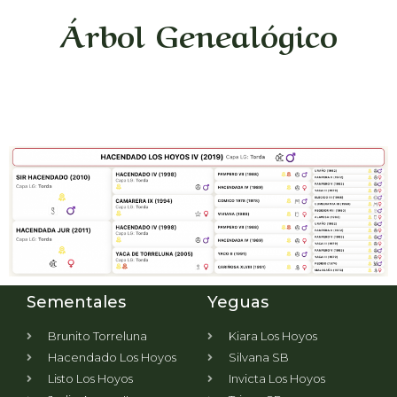
Árbol Genealógico
Sementales
Yeguas
Brunito Torreluna
Kiara Los Hoyos
Hacendado Los Hoyos
Silvana SB
Listo Los Hoyos
Invicta Los Hoyos