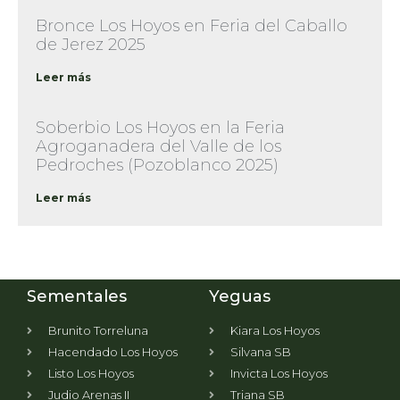
Bronce Los Hoyos en Feria del Caballo
de Jerez 2025
Leer más
Soberbio Los Hoyos en la Feria
Agroganadera del Valle de los
Pedroches (Pozoblanco 2025)
Leer más
Sementales
Yeguas
Brunito Torreluna
Kiara Los Hoyos
Hacendado Los Hoyos
Silvana SB
Listo Los Hoyos
Invicta Los Hoyos
Judio Arenas II
Triana SB