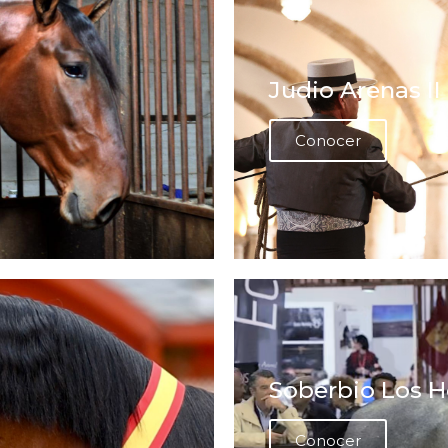
Judio Arenas II
Conocer
Soberbio Los 
Conocer